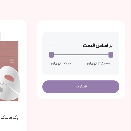
بر اساس قیمت
1380000 تومان
26000 تومان
پک ماسک۴ عددی بایودنس مدل بیو کلاژن