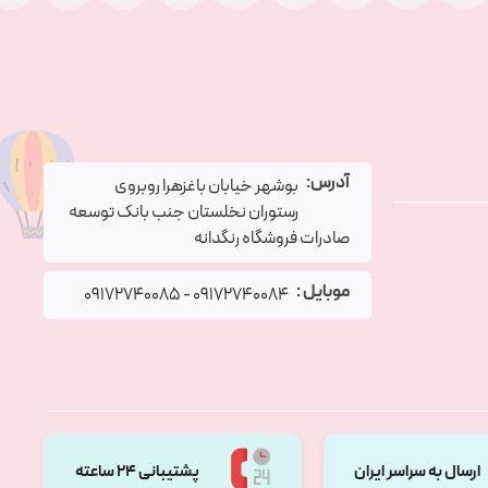
آدرس:
بوشهر خیابان باغزهرا روبروی
رستوران نخلستان جنب بانک توسعه
صادرات فروشگاه رنگدانه
موبایل :
09172740085
-
09172740084
ارسال به سراسر ایران
پشتیبانی 24 ساعته