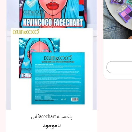
پلت سایه facechart آبی
ناموجود