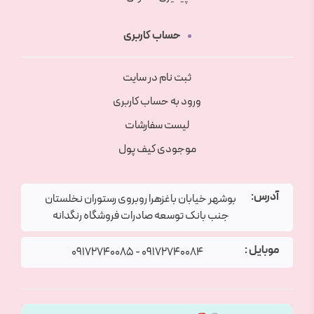
حساب کاربری
ثبت نام در سایت
ورود به حساب کاربری
لیست سفارشات
موجودی کیف پول
آدرس:
بوشهر خیابان باغزهرا روبروی رستوران نخلستان
جنب بانک توسعه صادرات فروشگاه رنگدانه
موبایل :
09172740085
-
09172740084