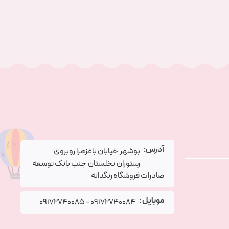
آدرس:
بوشهر خیابان باغزهرا روبروی
رستوران نخلستان جنب بانک توسعه
صادرات فروشگاه رنگدانه
موبایل :
09172740085
-
09172740084