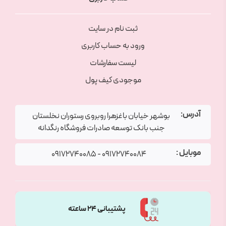
ثبت نام در سایت
ورود به حساب کاربری
لیست سفارشات
موجودی کیف پول
آدرس:
بوشهر خیابان باغزهرا روبروی رستوران نخلستان
جنب بانک توسعه صادرات فروشگاه رنگدانه
موبایل :
09172740085
-
09172740084
پشتیبانی 24 ساعته