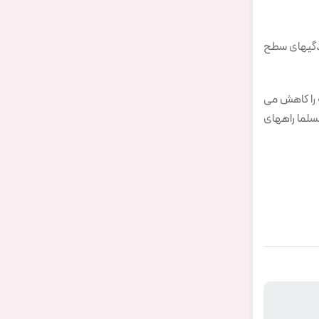
ودگیهای سطح
ه را کاهش می
لما راههای