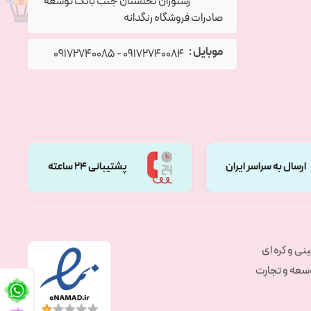
رستوران نخلستان جنب بانک توسعه
صادرات فروشگاه رنگدانه
موبایل :
09172740085
-
09172740084
ارسال به سراسر ایران
پشتیبانی 24 ساعته
نی و کره ای
وسعه و تجارت