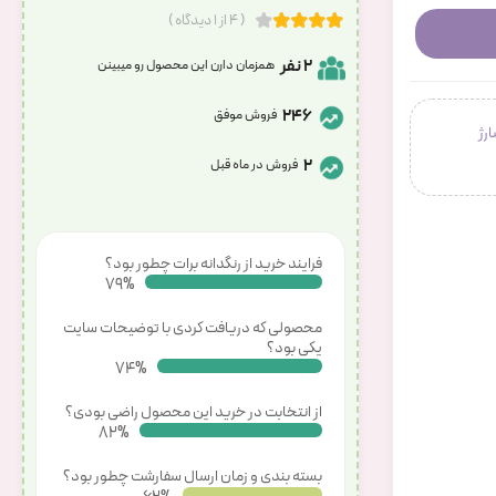
( 4 از 1 دیدگاه )
2 نفر
همزمان دارن این محصول رو میبینن
246
فروش موفق
شارژ
2
فروش در ماه قبل
فرایند خرید از رنگدانه برات چطور بود؟
86%
محصولی که دریافت کردی با توضیحات سایت
یکی بود؟
80%
از انتخابت در خرید این محصول راضی بودی؟
89%
بسته بندی و زمان ارسال سفارشت چطور بود؟