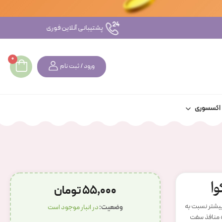
پشتیبانی آنلاین فوری
0
ورود / ثبت نام
اکسسوری
وا
55,000 تومان
ر هیالورونیک اسید بیشتر نسبت به
وضعیت:
در انبار موجود است
نده منافذ سفت