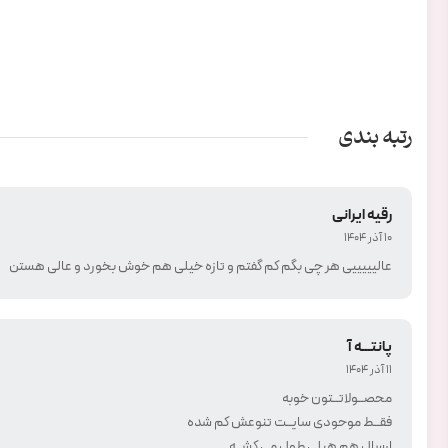
رتبه بندی
رقیه ایرانی
10 آذر 1404
عالیییییی هر چی بگم کم گفتم و تازه خیلی هم خوش بخورد و عالی هستن
پانتـــه آ
11 آذر 1404
محصــولاتــتون خوبه
فقــط موحودی سایــت تنوعش کم شده
ارسال هم هیلی طول می کشــه