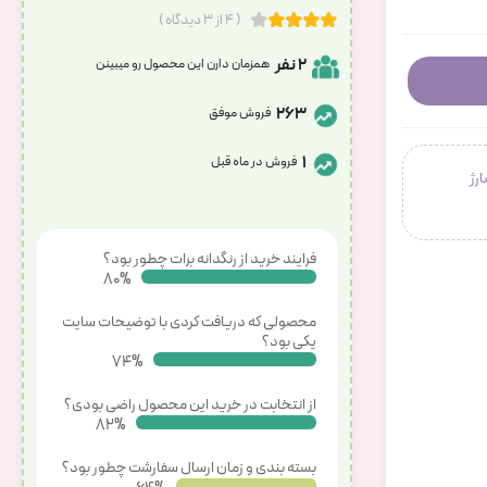
( 4 از 3 دیدگاه )
2 نفر
همزمان دارن این محصول رو میبینن
263
فروش موفق
1
فروش در ماه قبل
شارژ
فرایند خرید از رنگدانه برات چطور بود؟
86%
محصولی که دریافت کردی با توضیحات سایت
یکی بود؟
80%
از انتخابت در خرید این محصول راضی بودی؟
88%
بسته بندی و زمان ارسال سفارشت چطور بود؟