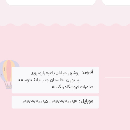
آدرس:
بوشهر خیابان باغزهرا روبروی
رستوران نخلستان جنب بانک توسعه
صادرات فروشگاه رنگدانه
موبایل :
09172740085
-
09172740084