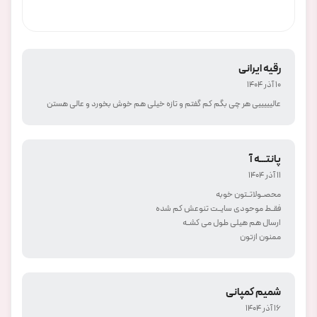
رقیه ایرانی
10 آذر 1404
عالیییییی هر چی بگم کم گفتم و تازه خیلی هم خوش بخورد و عالی هستن
پانتـــه آ
11 آذر 1404
محصــولاتــتون خوبه
فقــط موحودی سایــت تنوعش کم شده
ارسال هم هیلی طول می کشــه
ممنون ازتون
شمیم کمپانی
16 آذر 1404