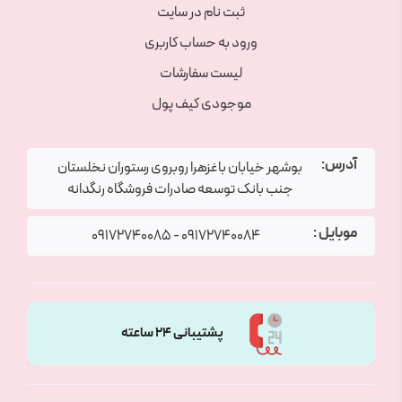
ثبت نام در سایت
ورود به حساب کاربری
لیست سفارشات
موجودی کیف پول
آدرس:
بوشهر خیابان باغزهرا روبروی رستوران نخلستان
جنب بانک توسعه صادرات فروشگاه رنگدانه
موبایل :
09172740085
-
09172740084
پشتیبانی 24 ساعته