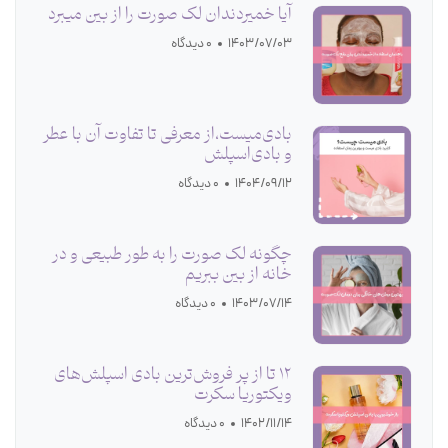
آیا خمیردندان لک صورت را از بین میبرد
1403/07/03
0 دیدگاه
بادی‌میست،از معرفی تا تفاوت آن با عطر
و بادی‌اسپلش
1404/09/12
0 دیدگاه
چگونه لک صورت را به طور طبیعی و در
خانه از بین ببریم
1403/07/14
0 دیدگاه
12 تا از پر فروش‌ترین بادی اسپلش‌های
ویکتوریا سکرت
1402/11/14
0 دیدگاه