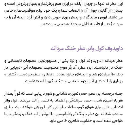
این عطر نه تنها در جهان، بلکه در ایران هم پرطرفدار و بسیار پرفروش است و
بسیاری از آقایان جوان آن را انتخاب شماره یک خود برای موقعیت‌های خاص
می‌دانند. اروس ماندگاری و پخش بوی خوبی دارد و اکثر افراد رایحه آن را به
سرعت (حتی از فاصله قابل توجه) تشخیص می‌دهند.
داویدوف کول واتر، عطر خنک مردانه
عطر مردانه «داویدوف کول واتر» یکی از مشهورترین عطرهای تابستانی و
خنک در دنیاست. این عطر، آغازگر موج محبوبیت عطرهای آبی-دریایی در
دهه ۹۰ میلادی شد و رایحه‌ای خارق‌العاده از نعناع، اسطوخودوس، گشنیز و
رزماری را با نت‌های آبی‌، چوب صندل، مشک و کهربا آمیخته است.
جنبه برجسته‌ این عطر، حس تمیزی، شادابی و شور دریایی است که فوراً بعد از
هر بار اسپری شدن، حس سرزندگی و اعتماد به نفس را القا می‌کند. کول واتر
انتخابی عالی برای هوای گرم، ساعات طولانی کار یا ورزش خواهد بود. بطری
ساده و شفاف این عطر با رنگ آبی اقیانوسی، با الهام از آب خنک و زندگی دریا
طراحی شده است و جذابیت ظاهری خاصی دارد.