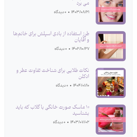
می برد
1403/08/21
0 دیدگاه
طرز استفاده از بادی اسپلش برای خانم‌ها
و آقایان
1402/10/27
0 دیدگاه
نکات طلایی برای شناخت تفاوت عطر و
ادکلن
1404/01/10
0 دیدگاه
10 ماسک صورت خانگی با گلاب که باید
بشناسید
1403/07/02
0 دیدگاه