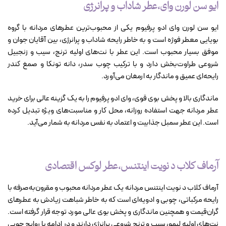
ایو سن لورن وای،عطر شاداب و پرانرژی
ایو سن لورن وای ادو پرفیوم یکی از محبوب‌ترین عطرهای مردانه با گروه
بویایی معطر فوژه‌ است و به خاطر رایحه شاداب و پرانرژی، بین آقایان جوان و
موفق بسیار محبوب است. این عطر با نت‌های اولیه ترنج، سیب و زنجبیل
شروعی طراوت‌بخش دارد و با ترکیب چوب سدر، دانه تونکا و صمغ کندر
رایحه‌ای عمیق و ماندگار به ارمغان می‌آورد.
ماندگاری بالا و پخش بوی قوی، وای ادو پرفیوم را به یک گزینه عالی برای خرید
عطر مردانه جهت استفاده روزانه، محل کار و مناسبت‌های ویژه تبدیل کرده
است. این عطر سمبل جذابیت و اعتماد به نفس مردانه به شمار می‌آید.
آرماف کلاب د نویت اینتنس،عطر لوکس اقتصادی
آرماف کلاب د نویت اینتنس مردانه یک عطر مردانه محبوب و مقرون‌به‌صرفه با
رایحه مرکباتی، چوبی و ادویه‌ای است که به خاطر شباهت زیادش به عطرهای
گران‌قیمت و همچنین ماندگاری و پخش بوی عالی مورد توجه قرار گرفته است.
نت‌های اولیه لیمو، سیب و ترنج شروعی پرانرژی دارند و در ادامه با روایح چوبی