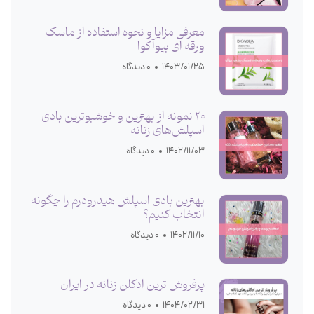
معرفی مزایا و نحوه استفاده از ماسک
ورقه ای بیوآکوا
1403/01/25
0 دیدگاه
20 نمونه از بهترین و خوشبوترین بادی
اسپلش‌های زنانه
1402/11/03
0 دیدگاه
بهترین بادی اسپلش هیدرودرم را چگونه
انتخاب کنیم؟
1402/11/10
0 دیدگاه
پرفروش ترین ادکلن زنانه در ایران
1404/02/31
0 دیدگاه