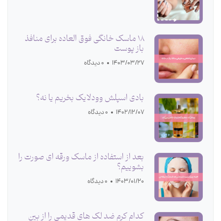
18 ماسک خانگی فوق العاده برای منافذ
باز پوست
1403/03/27
0 دیدگاه
بادی اسپلش وودلایک بخریم یا نه؟
1402/12/07
0 دیدگاه
بعد از استفاده از ماسک ورقه ای صورت را
بشوییم؟
1403/01/20
0 دیدگاه
کدام کرم ضد لک های قدیمی را از بین