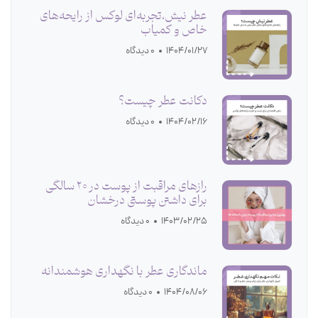
عطر نیش،تجربه‌ای لوکس از رایحه‌های
خاص و کمیاب
1404/01/27
0 دیدگاه
دکانت عطر چیست؟
1404/02/16
0 دیدگاه
رازهای مراقبت از پوست در 20 سالگی
برای داشتن پوستی درخشان
1403/02/25
0 دیدگاه
ماندگاری عطر با نگهداری هوشمندانه
1404/08/06
0 دیدگاه